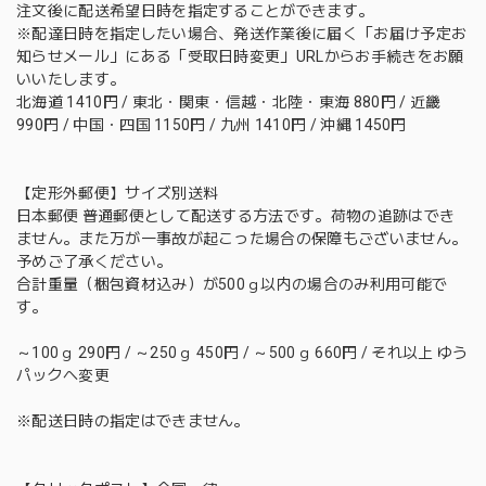
注文後に配送希望日時を指定することができます。
※配達日時を指定したい場合、発送作業後に届く「お届け予定お
知らせメール」にある「受取日時変更」URLからお手続きをお願
いいたします。
北海道 1410円 / 東北・関東・信越・北陸・東海 880円 / 近畿
990円 / 中国・四国 1150円 / 九州 1410円 / 沖縄 1450円
【定形外郵便】サイズ別送料
日本郵便 普通郵便として配送する方法です。荷物の追跡はでき
ません。また万が一事故が起こった場合の保障もございません。
予めご了承ください。
合計重量（梱包資材込み）が500ｇ以内の場合のみ利用可能で
す。
～100ｇ 290円 / ～250ｇ 450円 / ～500ｇ 660円 / それ以上 ゆう
パックへ変更
※配送日時の指定はできません。