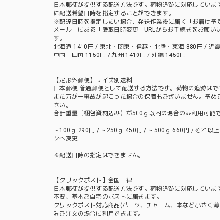
日本郵便が提供する配送方法です。荷物追跡に対応していま
に配送希望日時を指定することができます。
※配達日時を指定したい場合、発送作業後に届く「お届け予
メール」にある「受取日時変更」URLからお手続きをお願い
す。
北海道 1410円 / 東北・関東・信越・北陸・東海 880円 / 近畿 
中国・四国 1150円 / 九州 1410円 / 沖縄 1450円
【定形外郵便】サイズ別送料
日本郵便 普通郵便として配送する方法です。荷物の追跡はで
また万が一事故が起こった場合の保障もございません。予め
さい。
合計重量（梱包資材込み）が500ｇ以内の場合のみ利用可能
～100ｇ 290円 / ～250ｇ 450円 / ～500ｇ 660円 / それ
クへ変更
※配送日時の指定はできません。
【クリックポスト】全国一律
日本郵便が提供する配送方法です。荷物追跡に対応していま
不要、基本ご自宅のポストに届きます。
クリックポスト対応商品(パーツ、チャーム、本など小さく薄
みご注文の場合に利用できます。