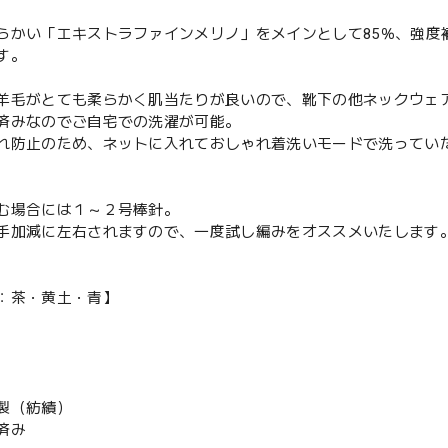
らかい「エキストラファインメリノ」をメインとして85％、強度
す。
羊毛がとても柔らかく肌当たりが良いので、靴下の他ネックウェ
済みなのでご自宅での洗濯が可能。
れ防止のため、ネットに入れておしゃれ着洗いモードで洗ってい
む場合には１～２号棒針。
手加減に左右されますので、一度試し編みをオススメいたします
：茶・黄土・青】
製（紡績）
済み