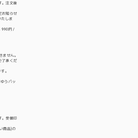
す。注文後
定お知らせ
いたしま
990円 /
きません。
ご了承くだ
です。
以上 ゆうパッ
す。受領印
い商品)の