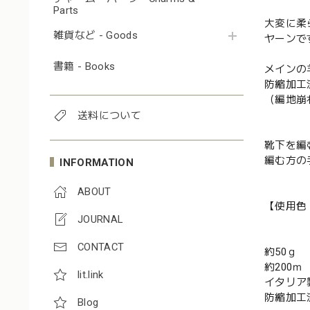
Parts
大変に柔
雑貨など - Goods
ヤーンで
書籍 - Books
メインの
防縮加工
（編地崩
送料について
靴下を編
編む方の
INFORMATION
ABOUT
【使用色
JOURNAL
CONTACT
約50ｇ
約200ｍ
lit.link
イタリア
防縮加工
Blog