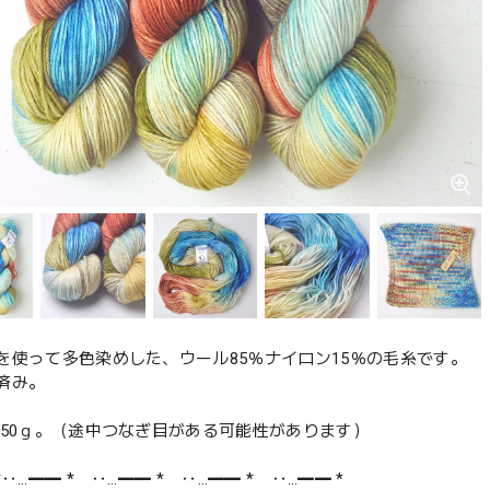
を使って多色染めした、ウール85％ナイロン15％の毛糸です。
済み。
約50ｇ。（途中つなぎ目がある可能性があります）
*‥…━━ * ‥…━━ * ‥…━━ * ‥…━━ *