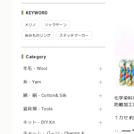
KEYWORD
メリノ
ソックヤーン
あみものリング
ステッチマーカー
Category
羊毛 - Wool
糸 - Yarn
綿・絹 - Cotton& Silk
化学染料
防縮加工
道具類 - Tools
１カセ 
キット - DIY Kit
‥…━━ 
チャーム・パーツ - Charms &