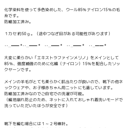
化学染料を使って多色染めした、ウール85％ナイロン15％の毛
糸です。
防縮加工済み。
１カセ 約50ｇ。（途中つなぎ目がある可能性があります）
‥…━━ *‥…━━ * ‥…━━ * ‥…━━ * ‥…━━ *
大変に柔らかい「エキストラファインメリノ」をメインとして
85％、強度補強のために化繊（ナイロン）15％を配合したソッ
クヤーンです。
メインの羊毛がとても柔らかく肌当たりが良いので、靴下の他ネ
ックウェアや、お子様赤ちゃん用ニットにも適しています。
防縮加工済みなのでご自宅での洗濯が可能。
（編地崩れ防止のため、ネットに入れておしゃれ着洗いモードで
洗っていただいたほうが安全です）
靴下を編む場合には１～２号棒針。