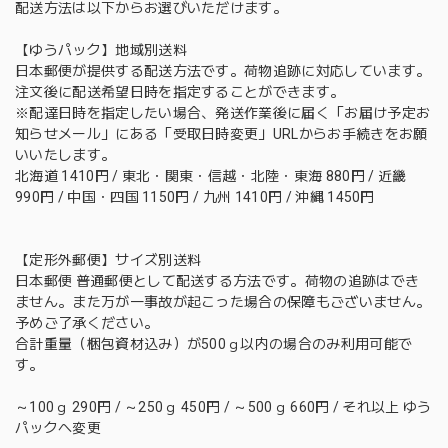
配送方法は以下からお選びいただけます。
【ゆうパック】地域別送料
日本郵便が提供する配送方法です。荷物追跡に対応しています。
注文後に配送希望日時を指定することができます。
※配達日時を指定したい場合、発送作業後に届く「お届け予定お
知らせメール」にある「受取日時変更」URLからお手続きをお願
いいたします。
北海道 1410円 / 東北・関東・信越・北陸・東海 880円 / 近畿
990円 / 中国・四国 1150円 / 九州 1410円 / 沖縄 1450円
【定形外郵便】サイズ別送料
日本郵便 普通郵便として配送する方法です。荷物の追跡はでき
ません。また万が一事故が起こった場合の保障もございません。
予めご了承ください。
合計重量（梱包資材込み）が500ｇ以内の場合のみ利用可能で
す。
～100ｇ 290円 / ～250ｇ 450円 / ～500ｇ 660円 / それ以上 ゆう
パックへ変更