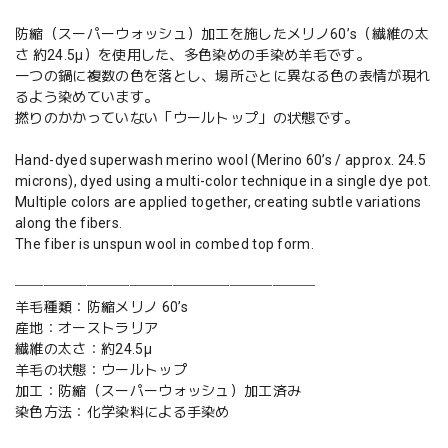
防縮（スーパーウォッシュ）加工を施したメリノ60’s（繊維の太
さ 約24.5μ）を使用した、多色染めの手染め羊毛です。
一つの鍋に複数の色を落とし、場所ごとに異なる色の表情が現れ
るよう染めています。
撚りのかかっていない「ウールトップ」の状態です。
Hand-dyed superwash merino wool (Merino 60’s / approx. 24.5
microns), dyed using a multi-color technique in a single dye pot.
Multiple colors are applied together, creating subtle variations
along the fibers.
The fiber is unspun wool in combed top form.
─────────────────────
羊毛種類：防縮メリノ 60’s
産地：オーストラリア
繊維の太さ：約24.5μ
羊毛の状態：ウールトップ
加工：防縮（スーパーウォッシュ）加工済み
染色方法：化学染料による手染め