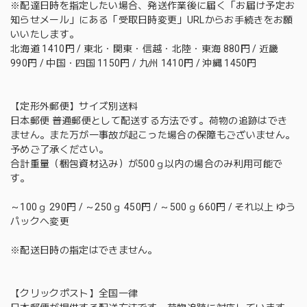
※配達日時を指定したい場合、発送作業後に届く「お届け予定お
知らせメール」にある「受取日時変更」URLからお手続きをお願
いいたします。
北海道 1410円 / 東北・関東・信越・北陸・東海 880円 / 近畿
990円 / 中国・四国 1150円 / 九州 1410円 / 沖縄 1450円
【定形外郵便】サイズ別送料
日本郵便 普通郵便として配送する方法です。荷物の追跡はでき
ません。また万が一事故が起こった場合の保障もございません。
予めご了承ください。
合計重量（梱包資材込み）が500ｇ以内の場合のみ利用可能で
す。
～100ｇ 290円 / ～250ｇ 450円 / ～500ｇ 660円 / それ以上 ゆう
パックへ変更
※配送日時の指定はできません。
【クリックポスト】全国一律