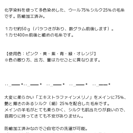
化学染料を使って多色染めした、ウール75％シルク25％の毛糸
です。防縮加工済み。
１カセ約50ｇ（バラつきがあり、数グラム前後します）。
１カセ400ｍ前後と細めの毛糸です。
【使用色：ピンク・黄・紫・青・緑・オレンジ】
※色の散り方、出方、量はカセごとに異なります。
‥…━━ *‥…━━ * ‥…━━ * ‥…━━ * ‥…━━ *
大変に柔らかい「エキストラファインメリノ」をメインに75％、
艶と輝きのあるシルク（絹）25％を配合した毛糸です。
メインの羊毛がとても柔らかく、シルクも肌当たりが良いので、
首周りに持ってきても不安がありません。
防縮加工済みなのでご自宅での洗濯が可能。