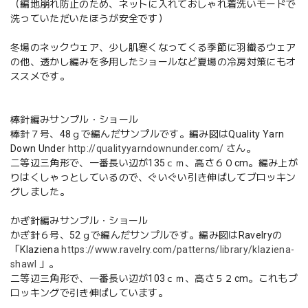
（編地崩れ防止のため、ネットに入れておしゃれ着洗いモードで
洗っていただいたほうが安全です）
冬場のネックウェア、少し肌寒くなってくる季節に羽織るウェア
の他、透かし編みを多用したショールなど夏場の冷房対策にもオ
ススメです。
棒針編みサンプル・ショール
棒針７号、48ｇで編んだサンプルです。編み図はQuality Yarn
Down Under
http://qualityyarndownunder.com/
さん。
二等辺三角形で、一番長い辺が135ｃｍ、高さ６０cm。編み上が
りはくしゃっとしているので、ぐいぐい引き伸ばしてブロッキン
グしました。
かぎ針編みサンプル・ショール
かぎ針６号、52ｇで編んだサンプルです。編み図はRavelryの
「Klaziena
https://www.ravelry.com/patterns/library/klaziena-
shawl
」。
二等辺三角形で、一番長い辺が103ｃｍ、高さ５２cm。これもブ
ロッキングで引き伸ばしています。