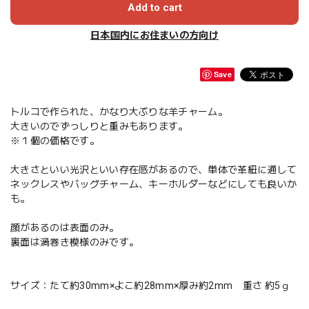
Add to cart
日本国内にお住まいの方向け
Save
トルコで作られた、かなり大ぶりな羊チャーム。
大きいのでずっしりと重みもあります。
※１個の価格です。
大きさといい光沢といい存在感があるので、単体で革紐に通して
ネックレスやバッグチャーム、キーホルダーなどにしても良いか
も。
顔があるのは表面のみ。
裏面は渦巻き模様のみです。
サイズ：たて約30mm×よこ約28mm×厚み約2mm 重さ 約5ｇ