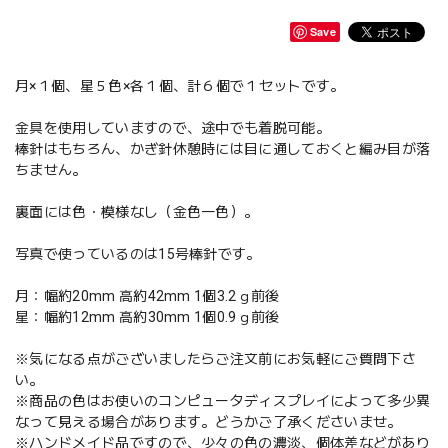
Save
月×１個、星５色×各１個、計６個で１セットです。
金具を使用していますので、途中でも着脱可能。
棒針はもちろん、かぎ針休憩時には目に通しておくと編み目が落
ちません。
裏面には色・模様なし（金色一色）。
写真で使っているのは15号棒針です。
月：幅約20mm 高約42mm 1個3.2ｇ前後
星：幅約12mm 高約30mm 1個0.9ｇ前後
※気になる点がございましたらご注文前にお気軽にご質問下さ
い。
※商品の色はお使いのコンピュータディスプレイによって多少異
なって見える場合があります。どうかご了承くださいませ。
※ハンドメイド品ですので、少々の色の濃淡、個体差などがあり