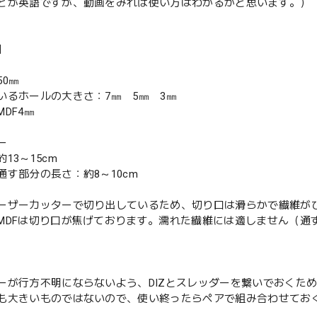
どが英語ですが、動画をみれば使い方はわかるかと思います。）
】
0㎜
るホールの大きさ：7㎜ 5㎜ 3㎜
DF4㎜
ー
13～15cm
す部分の長さ：約8～10cm
ーザーカッターで切り出しているため、切り口は滑らかで繊維が
MDFは切り口が焦げております。濡れた繊維には適しません（通
ーが行方不明にならないよう、DIZとスレッダーを繋いでおくた
も大きいものではないので、使い終ったらペアで組み合わせてお