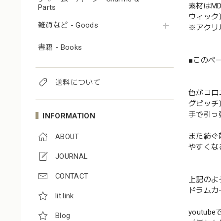
素材はM
Parts
ウィック
雑貨など - Goods
※アクリ
書籍 - Books
■このペ
送料について
色がコロ
グピッチ
手で引っ
INFORMATION
また紡ぐ
ABOUT
やすくな
JOURNAL
CONTACT
上記のよ
ドラムカ
lit.link
youtu
Blog