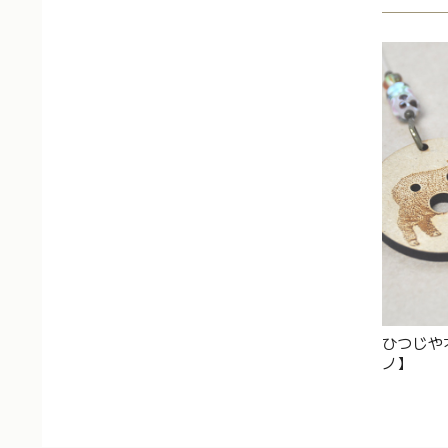
ひつじや
ノ】