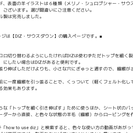
DF、表面の羊イラストは６種類（メリノ・シュロプシャー・サウ
）ございます。選び間違いにご注意ください。
ル製は完売しました。
ージは【DIZ・サウスダウン】の購入ページです。■
コロ切り替わるようにしたければDIZは使わずただトップを細く
）にしたい場合はDIZがあると便利です。
張り伸ばしただけよりも、小さな穴にぎゅっと通すので、繊維が
前に一度繊維を引っ張ることで、くっついて（軽くフェルト化し
る効果もあります。
うな「トップを細く引き伸ばす」ために使うほか、シート状のバ
ーダーから直接、と色々な状態の羊毛（繊維）からロービングを
beで「how to use diz」と検索すると、色々な使い方の動画があが