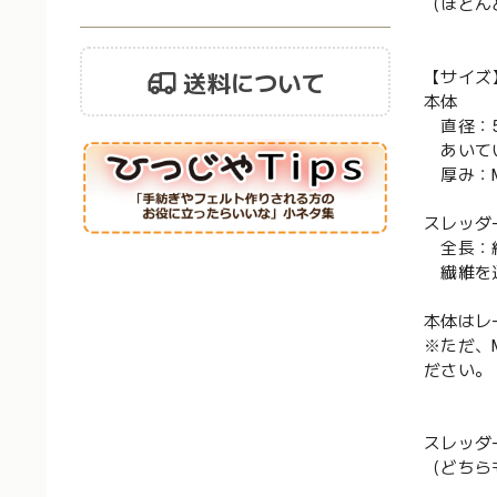
（ほとん
【サイズ
送料について
本体
直径：5
あいてい
厚み：M
スレッダ
全長：約
繊維を通
本体はレ
※ただ、
ださい。
スレッダ
（どちら