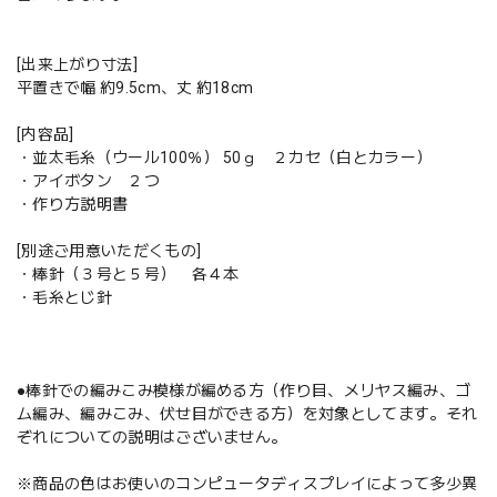
[出来上がり寸法]
平置きで幅 約9.5cm、丈 約18cm
[内容品]
・並太毛糸（ウール100％） 50ｇ ２カセ（白とカラー）
・アイボタン ２つ
・作り方説明書
[別途ご用意いただくもの]
・棒針（３号と５号） 各４本
・毛糸とじ針
●棒針での編みこみ模様が編める方（作り目、メリヤス編み、ゴ
ム編み、編みこみ、伏せ目ができる方）を対象としてます。それ
ぞれについての説明はございません。
※商品の色はお使いのコンピュータディスプレイによって多少異