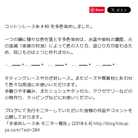
Save
コットンレース糸＃40 を多色染めしました。
一つの鍋に様々な色を落とす多色染めは、水温や染料の濃度、火
の加減（染液の対流）によって色の入り方、混じり方が変わるた
め、同じものは２つと作れません。
‥…━━ *‥…━━ * ‥…━━ * ‥…━━ * ‥…━━ *
タティングレースやかぎ針レース。またビーズや異素材とあわせ
て色々な用途にお使いいただけます。
手織りや手編み、またシュシュやタッセル、アクセサリーなどの
小物作り、ラッピングなどにお使いください。
ブログにて先行モニターしていただいた皆様の作品やコメントを
公開しております。
「手染めレース糸 モニター報告」(2018.6.4)
http://blog.hitsuji-
ya.com/?eid=284