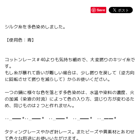
Save
シルク糸を多色染めしました。
【使用色：青】
コットンレース＃40よりも気持ち細めで、大変撚りのキツイ糸で
す。
もし糸が暴れて扱いが難しい場合は、少し撚りを戻して（逆方向
に回転させて撚りを減らして）からお使いください。
一つの鍋に様々な色を落とす多色染めは、水温や染料の濃度、火
の加減（染液の対流）によって色の入り方、混じり方が変わるた
め、同じものは２つと作れません。
‥…━━ *‥…━━ * ‥…━━ * ‥…━━ * ‥…━━ *
タティングレースやかぎ針レース。またビーズや異素材とあわせ
て色々な用途にお使いいただけます。