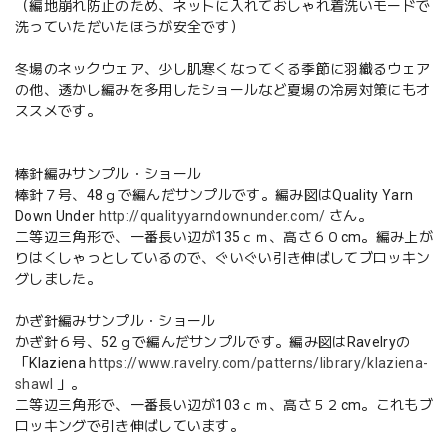
（編地崩れ防止のため、ネットに入れておしゃれ着洗いモードで
洗っていただいたほうが安全です）
冬場のネックウェア、少し肌寒くなってくる季節に羽織るウェア
の他、透かし編みを多用したショールなど夏場の冷房対策にもオ
ススメです。
棒針編みサンプル・ショール
棒針７号、48ｇで編んだサンプルです。編み図はQuality Yarn
Down Under
http://qualityyarndownunder.com/
さん。
二等辺三角形で、一番長い辺が135ｃｍ、高さ６０cm。編み上が
りはくしゃっとしているので、ぐいぐい引き伸ばしてブロッキン
グしました。
かぎ針編みサンプル・ショール
かぎ針６号、52ｇで編んだサンプルです。編み図はRavelryの
「Klaziena
https://www.ravelry.com/patterns/library/klaziena-
shawl
」。
二等辺三角形で、一番長い辺が103ｃｍ、高さ５２cm。これもブ
ロッキングで引き伸ばしています。