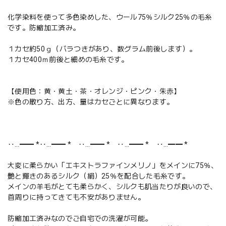
化学染料を使って多色染めした、ウール75％シルク25％の毛糸
です。防縮加工済み。
１カセ約50ｇ（バラつきがあり、数グラム前後します）。
１カセ400ｍ前後と細めの毛糸です。
【使用色：黄・黄土・茶・オレンジ・ピンク・朱赤】
※色の散り方、出方、量はカセごとに異なります。
‥…━━ *‥…━━ * ‥…━━ * ‥…━━ * ‥…━━ *
大変に柔らかい「エキストラファインメリノ」をメインに75％、
艶と輝きのあるシルク（絹）25％を配合した毛糸です。
メインの羊毛がとても柔らかく、シルクも肌当たりが良いので、
首周りに持ってきても不安がありません。
防縮加工済みなのでご自宅での洗濯が可能。