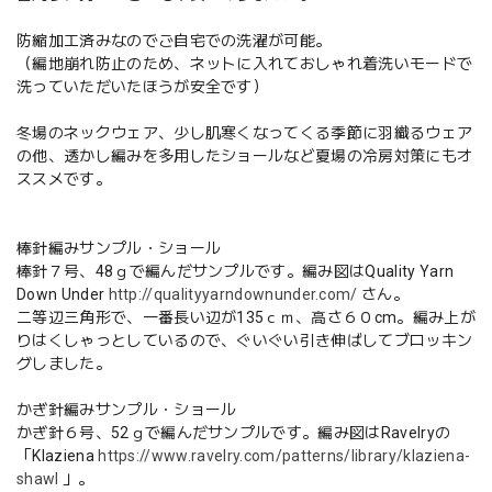
防縮加工済みなのでご自宅での洗濯が可能。
（編地崩れ防止のため、ネットに入れておしゃれ着洗いモードで
洗っていただいたほうが安全です）
冬場のネックウェア、少し肌寒くなってくる季節に羽織るウェア
の他、透かし編みを多用したショールなど夏場の冷房対策にもオ
ススメです。
棒針編みサンプル・ショール
棒針７号、48ｇで編んだサンプルです。編み図はQuality Yarn
Down Under
http://qualityyarndownunder.com/
さん。
二等辺三角形で、一番長い辺が135ｃｍ、高さ６０cm。編み上が
りはくしゃっとしているので、ぐいぐい引き伸ばしてブロッキン
グしました。
かぎ針編みサンプル・ショール
かぎ針６号、52ｇで編んだサンプルです。編み図はRavelryの
「Klaziena
https://www.ravelry.com/patterns/library/klaziena-
shawl
」。