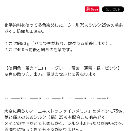
Save
化学染料を使って多色染めした、ウール75％シルク25％の毛糸
です。防縮加工済み。
１カセ約50ｇ（バラつきがあり、数グラム前後します）。
１カセ400ｍ前後と細めの毛糸です。
【使用色：蛍光イエロー・グレー・薄紫・薄青・緑・ピンク】
※色の散り方、出方、量はカセごとに異なります。
‥…━━ *‥…━━ * ‥…━━ * ‥…━━ * ‥…━━ *
大変に柔らかい「エキストラファインメリノ」をメインに75％、
艶と輝きのあるシルク（絹）25％を配合した毛糸です。
メインの羊毛がとても柔らかく、シルクも肌当たりが良いので、
首周りに持ってきても不安がありません。