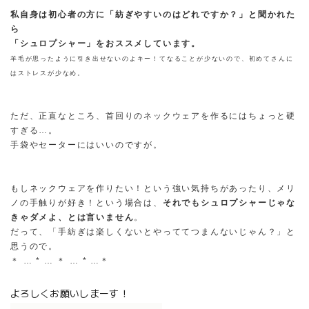
私自身は初心者の方に「紡ぎやすいのはどれですか？」と聞かれた
ら
「シュロプシャー」をおススメしています。
羊毛が思ったように引き出せないのよキー！てなることが少ないので、初めてさんに
はストレスが少なめ。
ただ、正直なところ、首回りのネックウェアを作るにはちょっと硬
すぎる…。
手袋やセーターにはいいのですが。
もしネックウェアを作りたい！という強い気持ちがあったり、メリ
ノの手触りが好き！という場合は、
それでもシュロプシャーじゃな
きゃダメよ、とは言いません
。
だって、「手紡ぎは楽しくないとやっててつまんないじゃん？」と
思うので。
＊ … * … ＊ … * …＊
よろしくお願いしまーす！