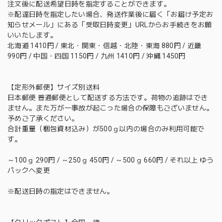
注文後に配送希望日時を指定することができます。
※配達日時を指定したい場合、発送作業後に届く「お届け予定お
知らせメール」にある「受取日時変更」URLからお手続きをお願
いいたします。
北海道 1410円 / 東北・関東・信越・北陸・東海 880円 / 近畿
990円 / 中国・四国 1150円 / 九州 1410円 / 沖縄 1450円
【定形外郵便】サイズ別送料
日本郵便 普通郵便として配送する方法です。荷物の追跡はでき
ません。また万が一事故が起こった場合の保障もございません。
予めご了承ください。
合計重量（梱包資材込み）が500ｇ以内の場合のみ利用可能で
す。
～100ｇ 290円 / ～250ｇ 450円 / ～500ｇ 660円 / それ以上 ゆう
パックへ変更
※配送日時の指定はできません。