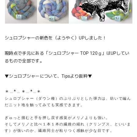
シュロプシャーの新色を（ようやく）UPしました！
現時点で手元にある「シュロプシャー TOP 120ｇ」はUPしてい
るもので全部です。
▼シュロプシャーについて、Tipsより抜粋▼
＊ … * … ＊ … * …＊
シュロプシャー（ダウン種）のぷりぷりとした弾力は、紡いで編ん
だニット地を触ってみても実感できます。
ぎゅっと掴むと手を押し戻す感覚がメリノよりも強い。
そしてメリノと比べ１本１本の繊維の縮れ（クリンプス、といいま
す）が強いのか、繊維同士が粘りつく感触が少な目です。